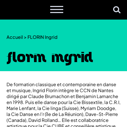
Accueil
>
FLORIN Ingrid
FLORIN Ingrid
De formation classique et contemporaine en danse
et musique, Ingrid Florin intègre le CCN de Nantes
dirigé par Claude Brumachon et Benjamin Lamarche
en 1998. Puis elle danse pour la Cie Bissextile, la C.R.I,
Marie Lenfant, la Cie linga (Suisse), Myriam Doodge,
la Cie Danse en l’r (île de La Réunion), Dave-St-Pierre
(Canada), David Rolland… Elle est collaboratrice
artistique pour la Cie CUBE et conseillère artistique