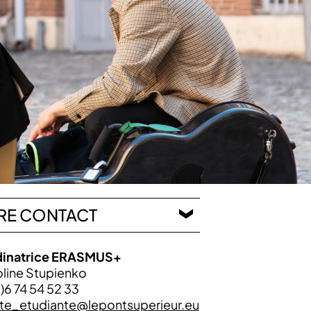
RE CONTACT
inatrice ERASMUS+
line Stupienko
)6 74 54 52 33
ite_etudiante@lepontsuperieur.eu