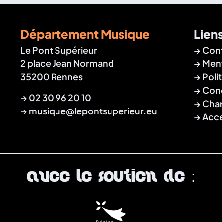
Département Musique
Liens
Le Pont Supérieur
Con
2 place Jean Normand
Ment
35200 Rennes
Poli
Cond
→
02 30 96 20 10
Char
→
musique@lepontsuperieur.eu
Acce
Avec le soutien de :