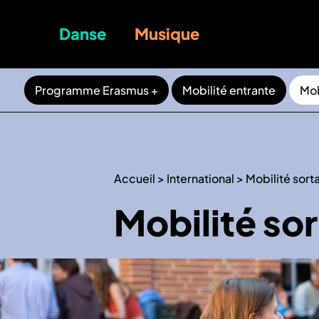
Danse
Musique
Programme Erasmus +
Mobilité entrante
Mob
Accueil
>
International
>
Mobilité sort
Mobilité so