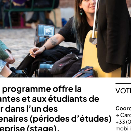
e programme offre la
VOT
antes et aux étudiants de
r dans l’un des
Coord
→ Caro
enaires (périodes d’études)
+33 (0
eprise (stage).
mobil