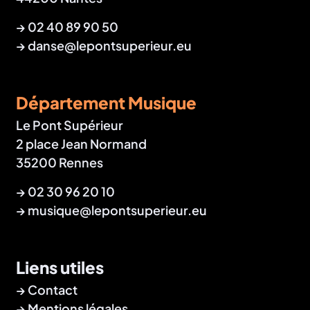
→
02 40 89 90 50
→
danse@lepontsuperieur.eu
Département Musique
Le Pont Supérieur
2 place Jean Normand
35200 Rennes
→
02 30 96 20 10
→
musique@lepontsuperieur.eu
Liens utiles
Contact
Mentions légales