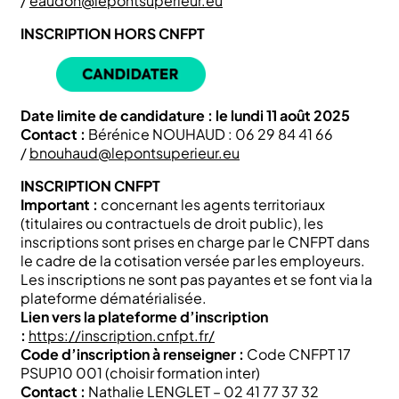
/
eaudon@lepontsuperieur.eu
INSCRIPTION HORS CNFPT
Date limite de candidature : le lundi 11 août 2025
Contact :
Bérénice NOUHAUD : 06 29 84 41 66
/
bnouhaud@lepontsuperieur.eu
INSCRIPTION CNFPT
Important :
concernant les agents territoriaux
(titulaires ou contractuels de droit public), les
inscriptions sont prises en charge par le CNFPT dans
le cadre de la cotisation versée par les employeurs.
Les inscriptions ne sont pas payantes et se font via la
plateforme dématérialisée.
Lien vers la plateforme d’inscription
:
https://inscription.cnfpt.fr/
Code d’inscription à renseigner :
Code CNFPT 17
PSUP10 001 (choisir formation inter)
Contact :
Nathalie LENGLET – 02 41 77 37 32