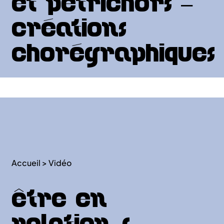
et Petrichors –
créations
chorégraphiques
Accueil
>
Vidéo
Être en